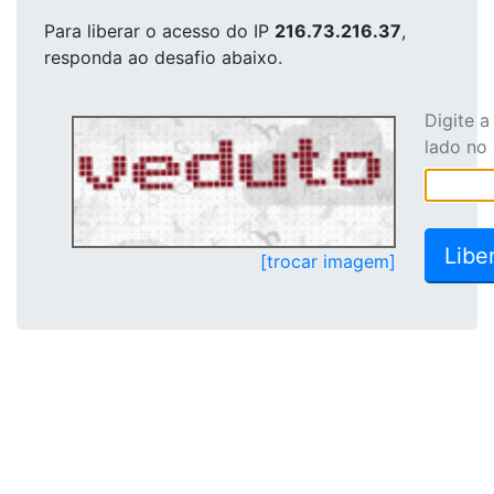
Para liberar o acesso
do IP
216.73.216.37
,
responda ao desafio abaixo.
Digite 
lado no
[trocar imagem]