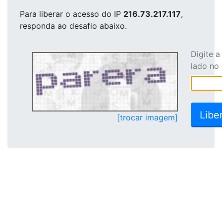
Para liberar o acesso
do IP
216.73.217.117
,
responda ao desafio abaixo.
Digite 
lado no
[trocar imagem]