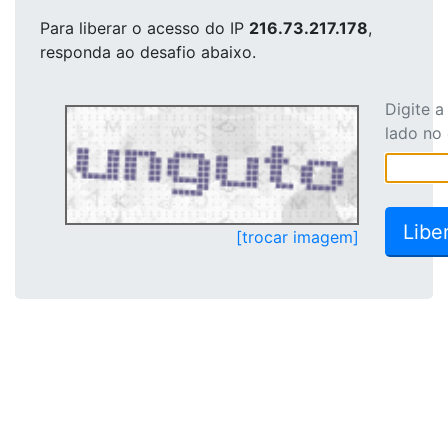
Para liberar o acesso
do IP
216.73.217.178
,
responda ao desafio abaixo.
Digite 
lado no
[trocar imagem]