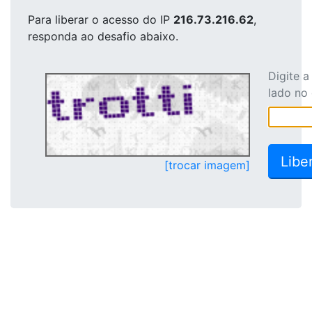
Para liberar o acesso
do IP
216.73.216.62
,
responda ao desafio abaixo.
Digite 
lado no
[trocar imagem]