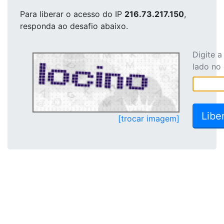
Para liberar o acesso
do IP
216.73.217.150
,
responda ao desafio abaixo.
Digite 
lado no
[trocar imagem]