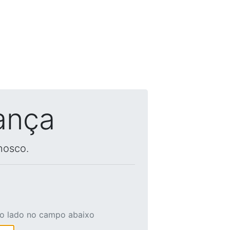
ança
nosco.
ao lado no campo abaixo