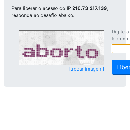
Para liberar o acesso
do IP
216.73.217.139
,
responda ao desafio abaixo.
Digite 
lado no
[trocar imagem]