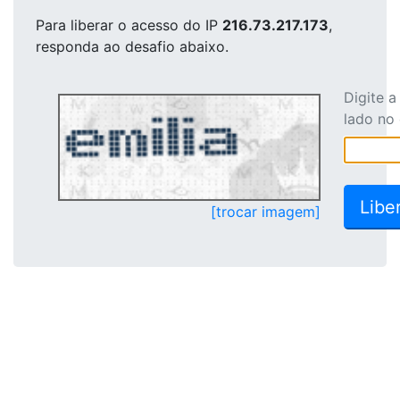
Para liberar o acesso
do IP
216.73.217.173
,
responda ao desafio abaixo.
Digite 
lado no
[trocar imagem]