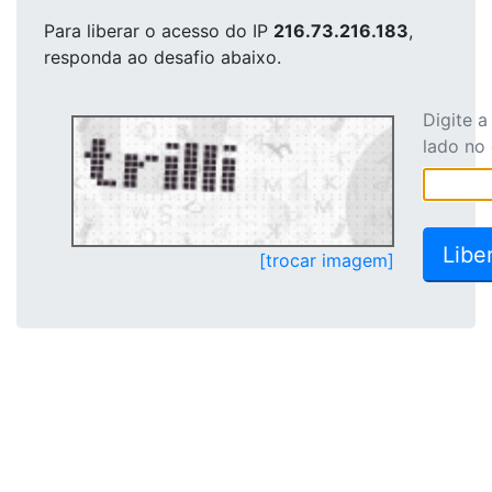
Para liberar o acesso
do IP
216.73.216.183
,
responda ao desafio abaixo.
Digite 
lado no
[trocar imagem]