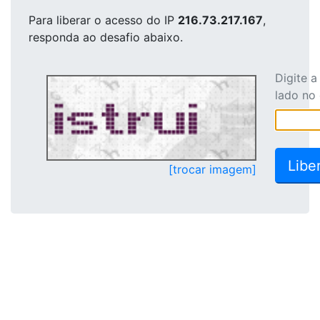
Para liberar o acesso
do IP
216.73.217.167
,
responda ao desafio abaixo.
Digite 
lado no
[trocar imagem]