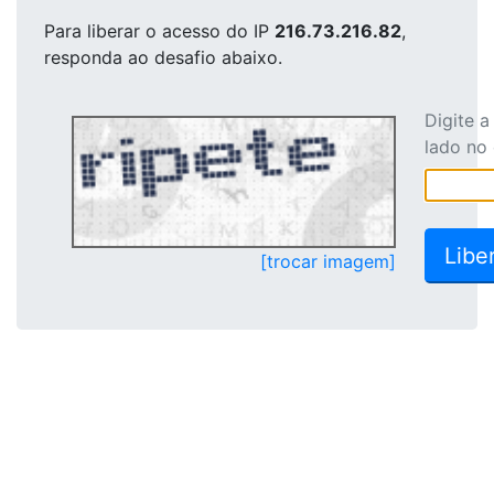
Para liberar o acesso
do IP
216.73.216.82
,
responda ao desafio abaixo.
Digite 
lado no
[trocar imagem]