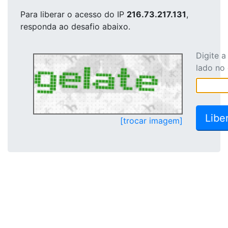
Para liberar o acesso
do IP
216.73.217.131
,
responda ao desafio abaixo.
Digite 
lado no
[trocar imagem]