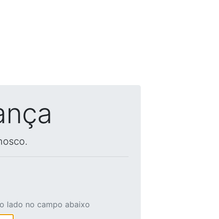
ança
nosco.
ao lado no campo abaixo