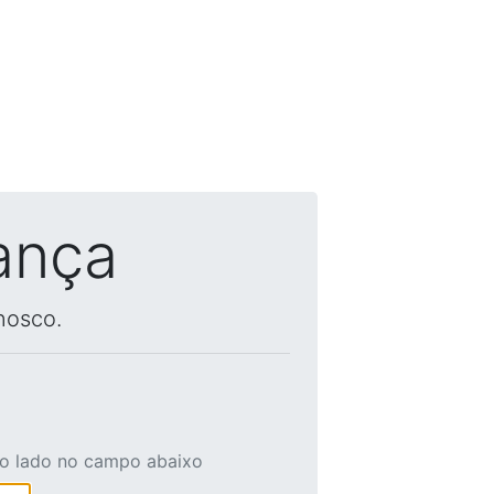
ança
nosco.
ao lado no campo abaixo