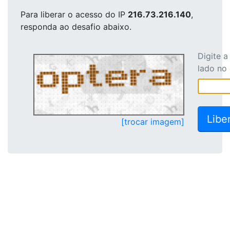
Para liberar o acesso
do IP
216.73.216.140
,
responda ao desafio abaixo.
Digite 
lado no
[trocar imagem]