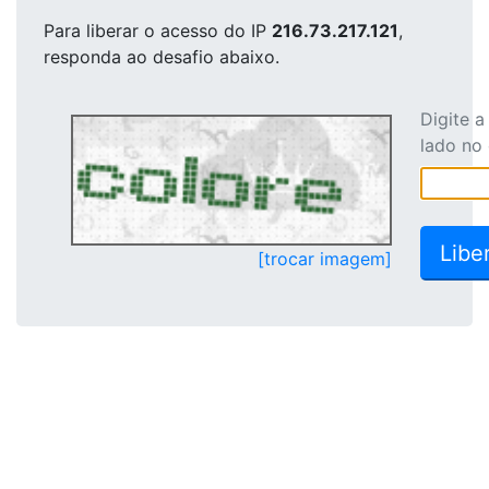
Para liberar o acesso
do IP
216.73.217.121
,
responda ao desafio abaixo.
Digite 
lado no
[trocar imagem]