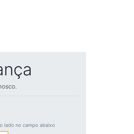
ança
nosco.
ao lado no campo abaixo