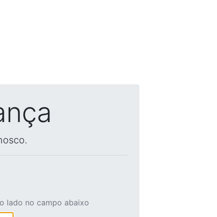
ança
nosco.
ao lado no campo abaixo