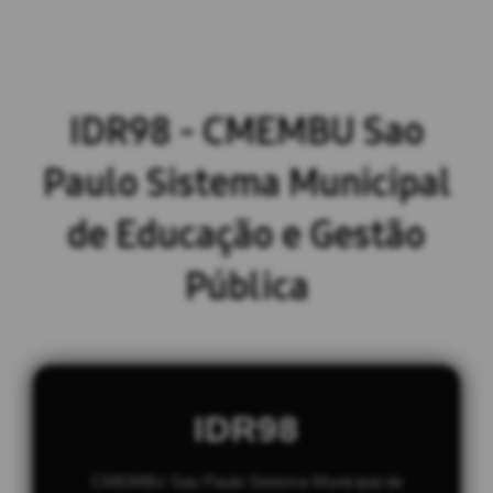
IDR98 - CMEMBU Sao
Paulo Sistema Municipal
de Educação e Gestão
Pública
IDR98
CMEMBU Sao Paulo Sistema Municipal de