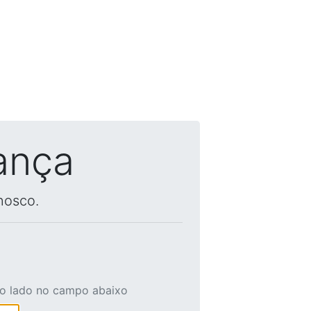
ança
nosco.
ao lado no campo abaixo