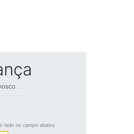
ança
nosco.
ao lado no campo abaixo