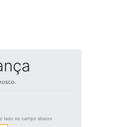
ança
nosco.
ao lado no campo abaixo