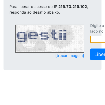
Para liberar o acesso
do IP
216.73.216.102
,
responda ao desafio abaixo.
Digite 
lado no
[trocar imagem]