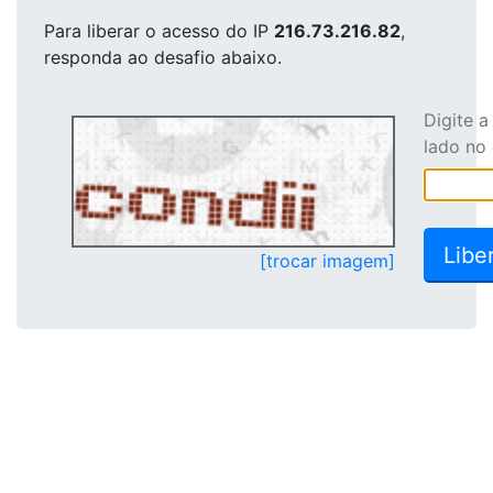
Para liberar o acesso
do IP
216.73.216.82
,
responda ao desafio abaixo.
Digite 
lado no
[trocar imagem]