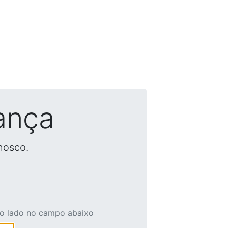
ança
nosco.
ao lado no campo abaixo