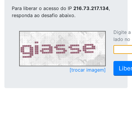
Para liberar o acesso
do IP
216.73.217.134
,
responda ao desafio abaixo.
Digite 
lado no
[trocar imagem]