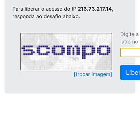
Para liberar o acesso
do IP
216.73.217.14
,
responda ao desafio abaixo.
Digite 
lado no
[trocar imagem]