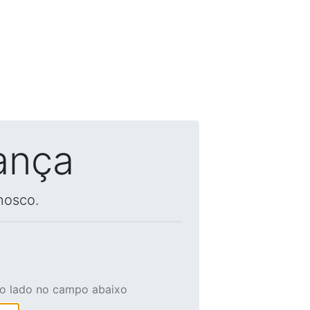
ança
nosco.
ao lado no campo abaixo