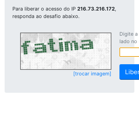
Para liberar o acesso
do IP
216.73.216.172
,
responda ao desafio abaixo.
Digite 
lado no
[trocar imagem]