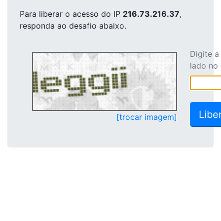
Para liberar o acesso
do IP
216.73.216.37
,
responda ao desafio abaixo.
Digite 
lado no
[trocar imagem]