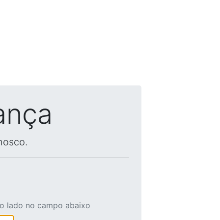
ança
nosco.
ao lado no campo abaixo