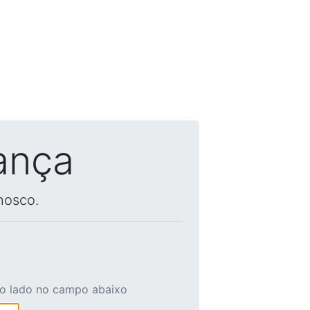
ança
nosco.
ao lado no campo abaixo