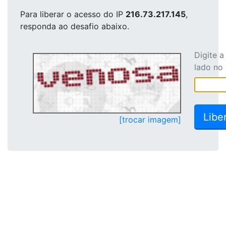
Para liberar o acesso
do IP
216.73.217.145
,
responda ao desafio abaixo.
Digite 
lado no
[trocar imagem]