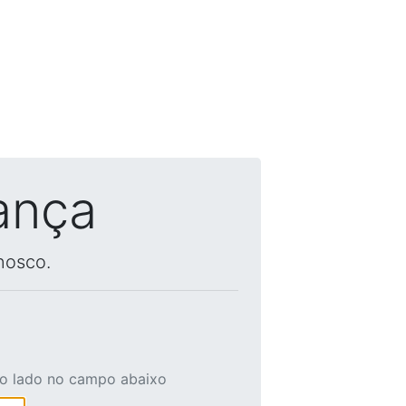
ança
nosco.
ao lado no campo abaixo