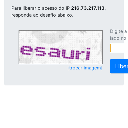
Para liberar o acesso
do IP
216.73.217.113
,
responda ao desafio abaixo.
Digite 
lado no
[trocar imagem]