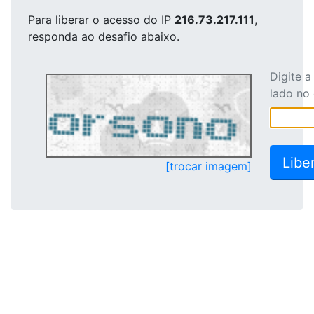
Para liberar o acesso
do IP
216.73.217.111
,
responda ao desafio abaixo.
Digite 
lado no
[trocar imagem]