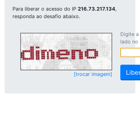
Para liberar o acesso
do IP
216.73.217.134
,
responda ao desafio abaixo.
Digite 
lado no
[trocar imagem]