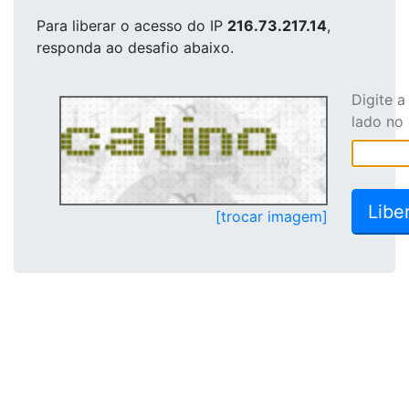
Para liberar o acesso
do IP
216.73.217.14
,
responda ao desafio abaixo.
Digite 
lado no
[trocar imagem]