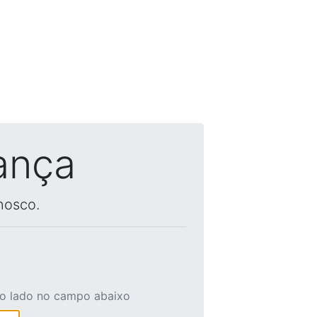
ança
nosco.
ao lado no campo abaixo