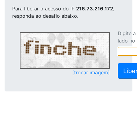
Para liberar o acesso
do IP
216.73.216.172
,
responda ao desafio abaixo.
Digite 
lado no
[trocar imagem]