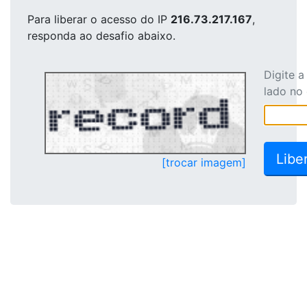
Para liberar o acesso
do IP
216.73.217.167
,
responda ao desafio abaixo.
Digite 
lado no
[trocar imagem]