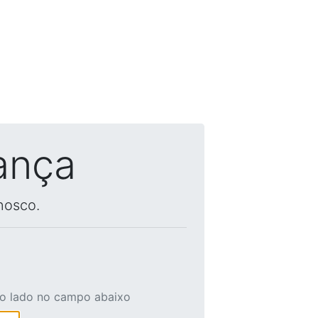
ança
nosco.
ao lado no campo abaixo