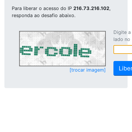
Para liberar o acesso
do IP
216.73.216.102
,
responda ao desafio abaixo.
Digite 
lado no
[trocar imagem]