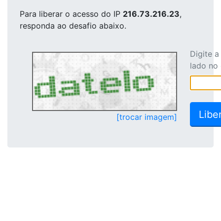
Para liberar o acesso
do IP
216.73.216.23
,
responda ao desafio abaixo.
Digite 
lado no
[trocar imagem]