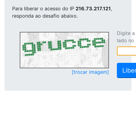
Para liberar o acesso
do IP
216.73.217.121
,
responda ao desafio abaixo.
Digite 
lado no
[trocar imagem]