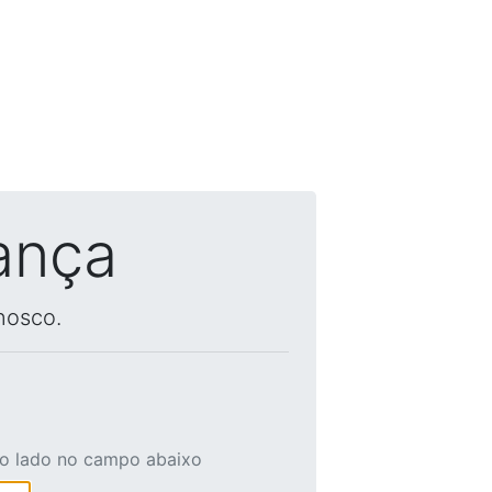
ança
nosco.
ao lado no campo abaixo