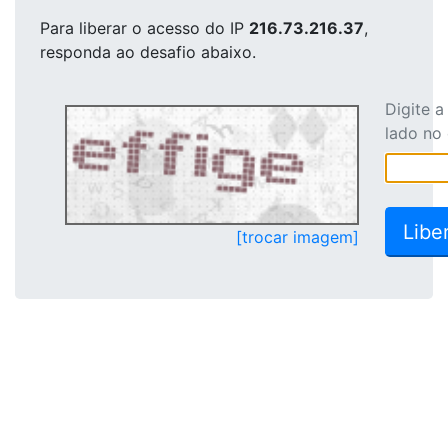
Para liberar o acesso
do IP
216.73.216.37
,
responda ao desafio abaixo.
Digite 
lado no
[trocar imagem]