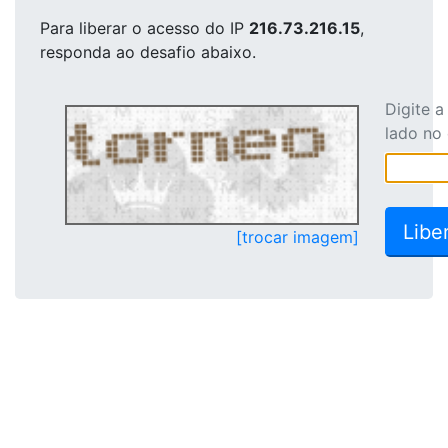
Para liberar o acesso
do IP
216.73.216.15
,
responda ao desafio abaixo.
Digite 
lado no
[trocar imagem]