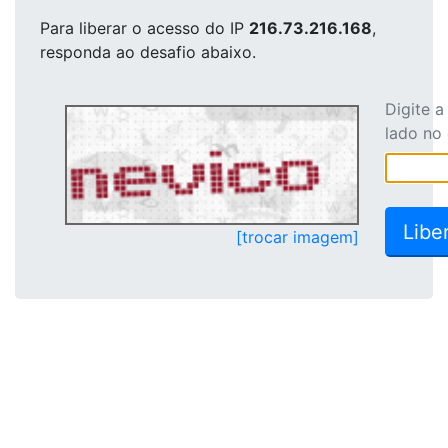
Para liberar o acesso
do IP
216.73.216.168
,
responda ao desafio abaixo.
Digite 
lado no
[trocar imagem]