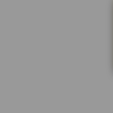
Layer Popup Close