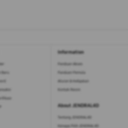
Information
ber
Panduan Akses
n Baru
Panduan Pemula
ord
Aturan & Kebijakan
ansaksi
Kontak Resmi
ifikasi
About JENDRAL4D
P
Tentang JENDRAL4D
Kenapa Pilih JENDRAL4D