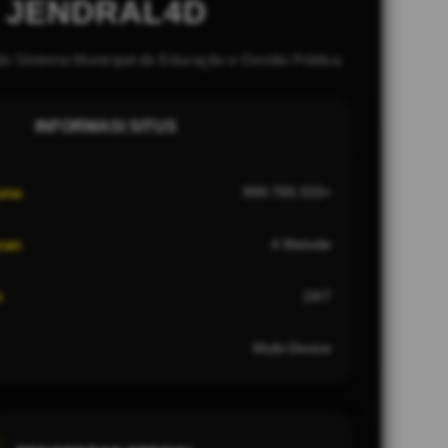
JENDRAL4D
Sistema Municipal de Educação e Gestão Pública
INFORMASI SITUS
una
999.789.333+
ran
4 Metode
t
24/7
Multi-Device