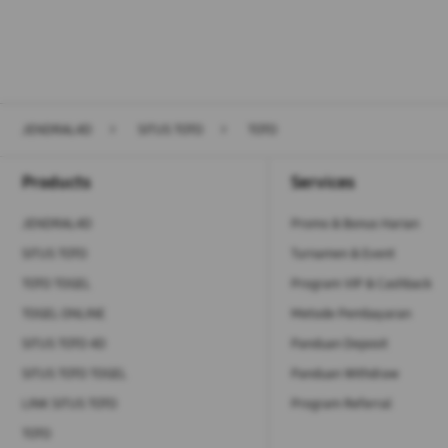
JENDRAL4D
>
SITUS TOTO
>
TOTO
Footer Navigation
Products
Services
JENDRAL4D
Promo & Bonus Harian
SITUS TOTO
Turnamen & Event
TOTO TOGEL
Program VIP & Cashback
TOGEL ONLINE
Metode Pembayaran
SITUS TOTO 4D
Panduan Deposit
SITUS TOTO TOGEL
Panduan Withdraw
LINK SITUS TOTO
Program Referral
TOTO